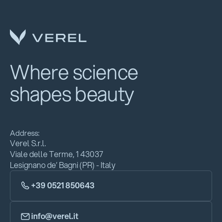
Where science
shapes beauty
Address:
Verel S.r.l.
Viale delle Terme, 1 43037
Lesignano de’ Bagni (PR) - Italy
+39 0521 850643
info@verel.it