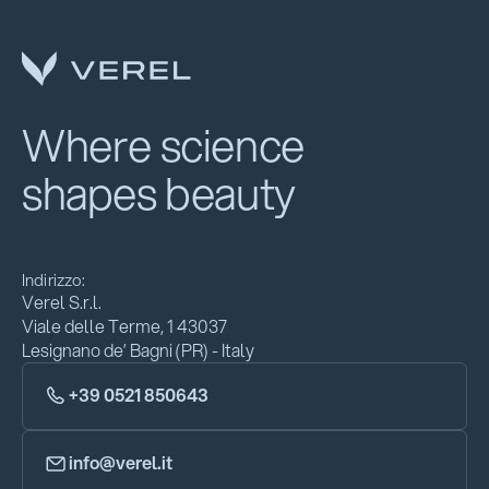
Where science
shapes beauty
Indirizzo:
Verel S.r.l.
Viale delle Terme, 1 43037
Lesignano de’ Bagni (PR) - Italy
+39 0521 850643
info@verel.it